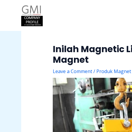
Skip
Post
to
navigation
content
Inilah Magnetic 
Magnet
Leave a Comment
/
Produk Magnet