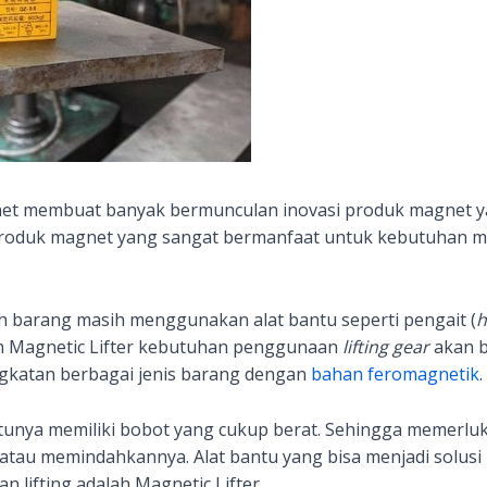
net membuat banyak bermunculan inovasi produk magnet y
u produk magnet yang sangat bermanfaat untuk kebutuhan 
barang masih menggunakan alat bantu seperti pengait (
h
Magnetic Lifter
kebutuhan penggunaan
lifting gear
akan b
katan berbagai jenis barang dengan
bahan feromagnetik
.
entunya memiliki bobot yang cukup berat. Sehingga memerlu
au memindahkannya. Alat bantu yang bisa menjadi solus
lifting adalah Magnetic Lifter.