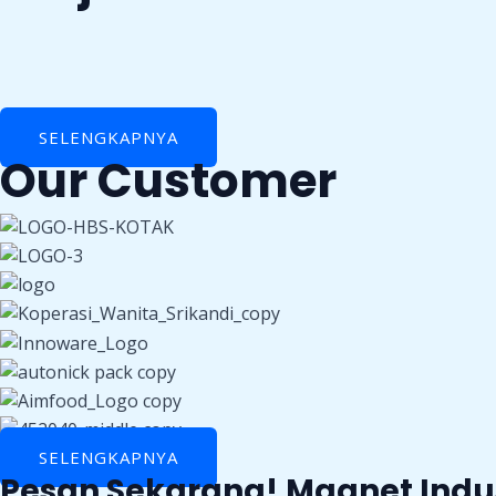
SELENGKAPNYA
Our Customer
SELENGKAPNYA
Pesan Sekarang! Magnet Indus