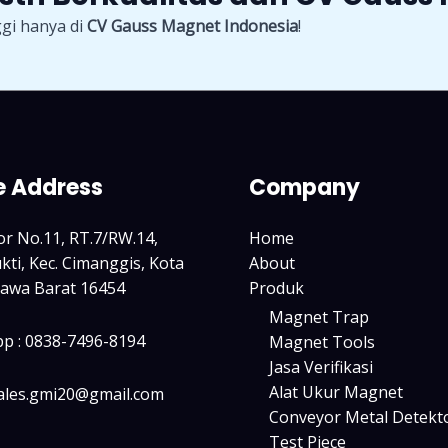
gi hanya di
CV Gauss Magnet Indonesia
!
e Address
Company
tor No.11, RT.7/RW.14,
Home
ti, Kec. Cimanggis, Kota
About
Jawa Barat 16454
Produk
Magnet Trap
p : 0838-7496-8194
Magnet Tools
Jasa Verifikasi
Alat Ukur Magnet
sales.gmi20@gmail.com
Conveyor Metal Detekt
Test Piece