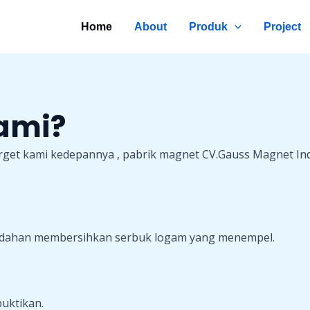
Home
About
Produk
Project
ami?
rget kami kedepannya , pabrik magnet CV.Gauss Magnet Ind
mudahan membersihkan serbuk logam yang menempel.
buktikan.