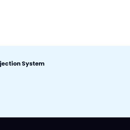
r Rejection System
n system
jection System