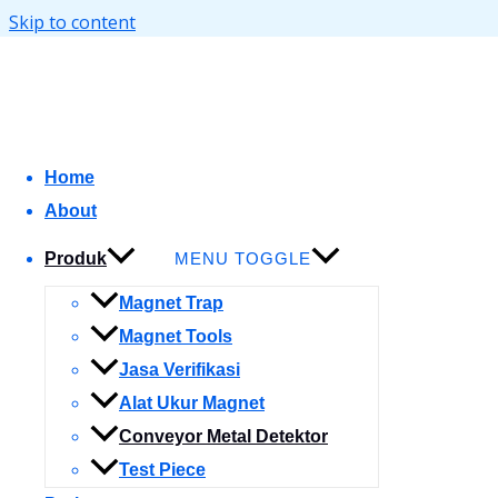
Skip to content
Product kami
Detektor Untuk Daging
Home
WHATSAPP
About
Detektor Untuk Biskuit
Produk
MENU TOGGLE
WHATSAPP
Magnet Trap
Detektor Untuk Sepatu
Magnet Tools
WHATSAPP
Jasa Verifikasi
Alat Ukur Magnet
Detektor AEC500C Series flap rejection sy
Conveyor Metal Detektor
WHATSAPP
Test Piece
Detektor AEC500C Series sinking conveyor