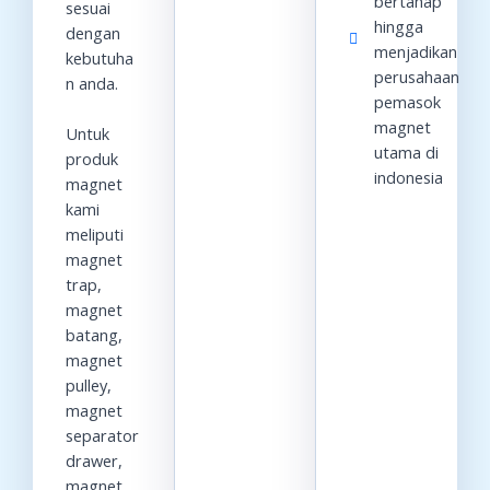
bertahap
sesuai
hingga
dengan
menjadikan
kebutuha
perusahaan
n anda.
pemasok
magnet
Untuk
utama di
produk
indonesia
magnet
kami
meliputi
magnet
trap,
magnet
batang,
magnet
pulley,
magnet
separator
drawer,
magnet