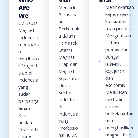
Visi
Are
Meningkatkan
Menjadi
kepercayaan
We
Perusaha
konsumen
an
CV Gauss
akan produk
Terkemuk
Magnet
Menguatkan
a dalam
Indonesia
sistem
Pemasok
merupaka
pemasaran
Utama
n
dengan
Magnet
distributo
nilai-nilai
Trap dan
r Magnet
kejujuran
Magnet
trap di
dan
Separator
Indonesia
ekonomis
Untuk
yang
Melakukan
Sektor
sudah
riset dan
Industrial
berpengal
inovasi
di
aman.
berkelanjutan
Indonesia
Kami
untuk
Yang
adalah
menghasilkan
Professio
Distributo
magnet trap
nal, Jujur,
r yang