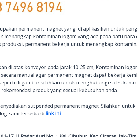
pakan permanent magnet yang di aplikasikan untuk peng
 menangkap kontaminan logam yang ada pada batu bara da
es produksi, permanent bekerja untuk menangkap kontamin
an di atas konveyor pada jarak 10-25 cm, Kontaminan log
 secara manual agar permanent magnet dapat bekerja kemba
erti di gambar silahkan untuk menghubungi sales kami u
n rekomendasi produk yang sesuai kebutuhan anda.
nyediakan suspended permanent magnet. Silahkan untuk 
log kami tersedia di
link ini
.
-17, Jl. Radar Auri No. 1 Kel. Cibubur, Kec. Ciracas, Jak-Tim