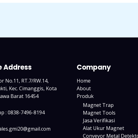
e Address
Company
tor No.11, RT.7/RW.14,
Home
ti, Kec. Cimanggis, Kota
About
Jawa Barat 16454
Produk
Magnet Trap
p : 0838-7496-8194
Magnet Tools
Jasa Verifikasi
Alat Ukur Magnet
sales.gmi20@gmail.com
Conveyor Metal Detekt