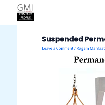
Skip
Post
to
navigation
content
Suspended Perm
Leave a Comment
/
Ragam Manfaat