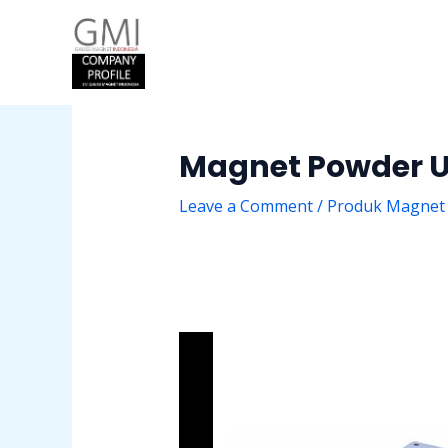
Skip
Post
to
navigation
content
Magnet Powder 
Leave a Comment
/
Produk Magnet