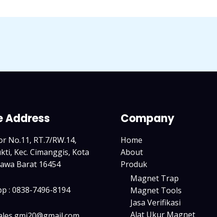
e Address
Company
tor No.11, RT.7/RW.14,
Home
ti, Kec. Cimanggis, Kota
About
Jawa Barat 16454
Produk
Magnet Trap
p : 0838-7496-8194
Magnet Tools
Jasa Verifikasi
Alat Ukur Magnet
sales.gmi20@gmail.com