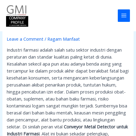
Skip
Post
MAI
to
navigation
Conveyor Metal Detector
MEN
content
untuk Industri Farmasi
Leave a Comment
/
Ragam Manfaat
Industri farmasi adalah salah satu sektor industri dengan
peraturan dan standar kualitas paling ketat di dunia.
Kesalahan sekecil apa pun atau adanya benda asing yang
tercampur ke dalam produk akhir dapat berakibat fatal bagi
kesehatan konsumen, serta mengancam keberlangsungan
perusahaan akibat penarikan produk, tuntutan hukum,
hingga pencabutan izin edar. Dalam proses produksi obat-
obatan, suplemen, atau bahan baku farmasi, risiko
kontaminasi logam sangat mungkin terjadi. Sumbernya bisa
berasal dari bahan baku mentah, keausan mesin penggiling
dan pencampur, alat bantu produksi, atau lingkungan
sekitar. Di sinilah peran vital
Conveyor Metal Detector untuk
Industri Farmasi
. Alat ini bukan sekadar pelengkap,