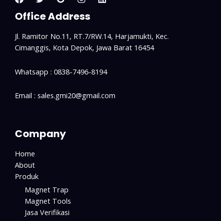
Office Address
Jl. Ramitor No.11, RT.7/RW.14, Harjamukti, Kec.
Cimanggis, Kota Depok, Jawa Barat 16454
Whatsapp : 0838-7496-8194
Email : sales.gmi20@gmail.com
Company
Home
About
Produk
Magnet Trap
Magnet Tools
Jasa Verifikasi