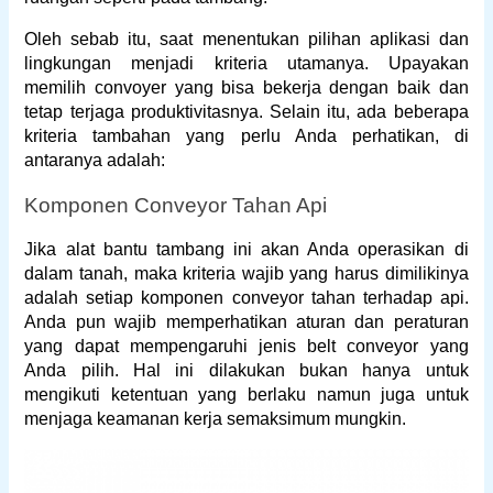
Oleh sebab itu, saat menentukan pilihan aplikasi dan
lingkungan menjadi kriteria utamanya. Upayakan
memilih convoyer yang bisa bekerja dengan baik dan
tetap terjaga produktivitasnya. Selain itu, ada beberapa
kriteria tambahan yang perlu Anda perhatikan, di
antaranya adalah:
Komponen Conveyor Tahan Api
Jika alat bantu tambang ini akan Anda operasikan di
dalam tanah, maka kriteria wajib yang harus dimilikinya
adalah setiap komponen conveyor tahan terhadap api.
Anda pun wajib memperhatikan aturan dan peraturan
yang dapat mempengaruhi jenis belt conveyor yang
Anda pilih. Hal ini dilakukan bukan hanya untuk
mengikuti ketentuan yang berlaku namun juga untuk
menjaga keamanan kerja semaksimum mungkin.