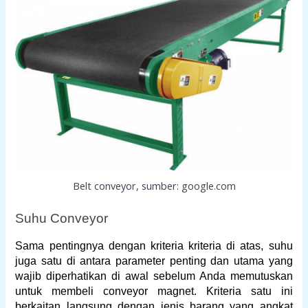
Belt conveyor, sumber: google.com
Suhu Conveyor
Sama pentingnya dengan kriteria kriteria di atas, suhu
juga satu di antara parameter penting dan utama yang
wajib diperhatikan di awal sebelum Anda memutuskan
untuk membeli conveyor magnet. Kriteria satu ini
berkaitan langsung dengan jenis barang yang angkat