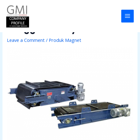
Skip
Post
MAI
to
navigation
Conveyor Magnet dan
MEN
content
Penggunaannya
Leave a Comment
/
Produk Magnet