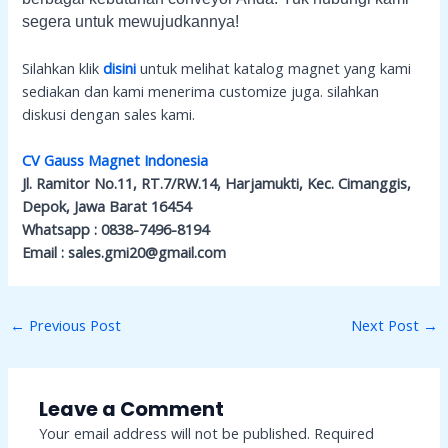
segera untuk mewujudkannya!
Silahkan klik
disini
untuk melihat katalog magnet yang kami
sediakan dan kami menerima customize juga. silahkan
diskusi dengan sales kami.
CV Gauss Magnet Indonesia
Jl. Ramitor No.11, RT.7/RW.14, Harjamukti, Kec. Cimanggis,
Depok, Jawa Barat 16454
Whatsapp : 0838-7496-8194
Email : sales.gmi20@gmail.com
←
Previous Post
Next Post
→
Leave a Comment
Your email address will not be published.
Required