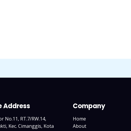
e Address
Company
tor No.11, RT.7/RW.14,
Home
ti, Kec. Cimanggis, Kota
About