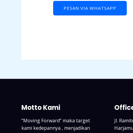
Rated
0
PESAN VIA WHATSAPP
out
of
5
Motto Kami
Offic
“Moving Forward” maka target
Jl. Rami
kami kedepannya , menjadikan
Harjamuk