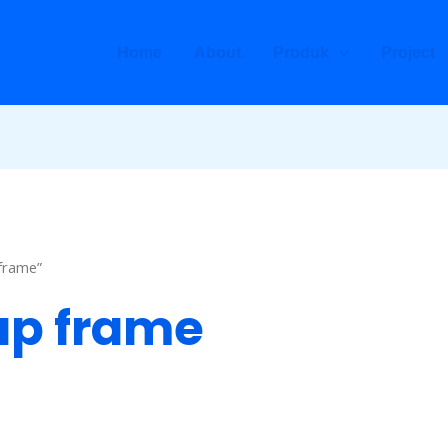
Home
About
Produk
Project
frame”
ap frame