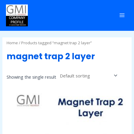
Skip
MAI
to
MEN
content
Home
/ Products tagged “magnet trap 2 layer”
magnet trap 2 layer
Showing the single result