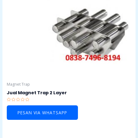
Magnet Trap
Jual Magnet Trap 2 Layer
Rated
0
PESAN VIA WHATSAPP
out
of
5